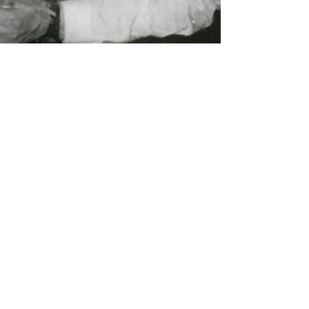
В. Я. Фот
21 нояб. 2010 г.
20 мин. чтения
Из дневника поездки на
север Тюменской
области