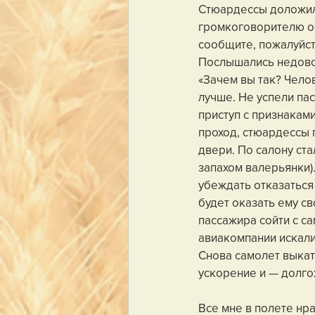
Стюардессы доложили
громкоговорителю об
сообщите, пожалуйст
Послышались недоволь
«Зачем вы так? Чело
лучше. Не успели па
приступ с признаками
проход, стюардессы 
двери. По салону ста
запахом валерьянки).
убеждать отказаться 
будет оказать ему с
пассажира сойти с са
авиакомпании искали
Снова самолет выкати
ускорение и — долго
Все мне в полете нра