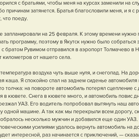
орился с братьями, чтобы меня на курсах заменили на слу
о причинам затянется. Братья благословили меня, и я с 
 что поеду.
е запланировали на 25 февраля. К этому времени нужно 
ать программу, поэтому в Якутск нужно было собраться 
я с братом Рувимом отправился в аэропорт Толмачево в Н
т километров от нашего села.
температура воздуха чуть выше нуля, и снегопад. На дор
я каша. Я спокойно спал на заднем сиденье автомобиля 
-то толчка: на повороте автомобиль потерял сцепление с
 в кювете. Снега в кювете много, и автомобиль повис дн
оезжал УАЗ. Его водитель попробовал вытянуть наш авто
лу одной машине. А так как мы перекрыли всем дорогу, с
обралось несколько мужчин и добавился еще один УАЗ. 
овеческими усилиями удалось вернуть автомобиль на до
дет интересной, раз начинается с приключений, — сказал