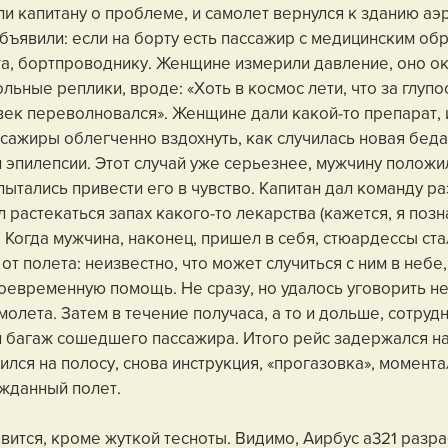
 капитану о проблеме, и самолет вернулся к зданию аэр
ъявили: если на борту есть пассажир с медицинским обр
а, бортпроводнику. Женщине измерили давление, оно ока
ные реплики, вроде: «Хоть в космос лети, что за глупости
век переволновался». Женщине дали какой-то препарат, и
ссажиры облегченно вздохнуть, как случилась новая беда
 эпилепсии. Этот случай уже серьезнее, мужчину положил
пытались привести его в чувство. Капитан дал команду р
л растекаться запах какого-то лекарства (кажется, я позн
 Когда мужчина, наконец, пришел в себя, стюардессы ста
от полета: неизвестно, что может случиться с ним в небе,
воевременную помощь. Не сразу, но удалось уговорить н
молета. Затем в течение получаса, а то и дольше, сотрудн
 багаж сошедшего пассажира. Итого рейс задержался на 
лся на полосу, снова инструкция, «прогазовка», момента
жданный полет.
вится, кроме жуткой тесноты. Видимо, Аирбус а321 разра