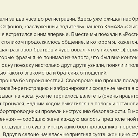
ли за два часа до регистрации. Здесь уже ожидал нас бр
Сафонов, «заслуженный водитель» нашего КамАЗа «Сайга
 я встретился с ним впервые. Вместе мы поехали в «Рости
 столиком продолжилось общение, в котором я, кажется,
шал разговор братьев и чувствовал, что у них уже сформ
орые фразы я не понимал из-за того, что был вне контек
а одну поездку настолько друг друга узнали, поняли и по
тью такого знакомства и братских отношений.
 прошла без происшествий. Своевременно прошла посадк
нлайн-регистрацию и забронировали соседние места в 
дывал на часы, уже не терпелось взлететь (очень нравятс
 тронулся. Задним ходом выкатился на полосу и останови
 бортпроводники провели инструкцию безопасности. В м
ленная» — сообщаю жене каждую малость предполетной п
 воздушного судна, инструкцию бортпроводника, перем
. Вдруг в салоне началась неприятная суета: женщине ста