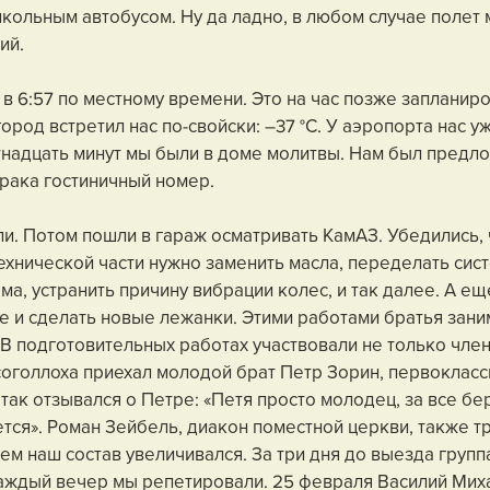
кольным автобусом. Ну да ладно, в любом случае полет 
ий.
 в 6:57 по местному времени. Это на час позже запланир
род встретил нас по-свойски: –37 °С. У аэропорта нас у
тнадцать минут мы были в доме молитвы. Нам был предл
трака гостиничный номер.
и. Потом пошли в гараж осматривать КамАЗ. Убедились, 
ехнической части нужно заменить масла, переделать сис
ма, устранить причину вибрации колес, и так далее. А ещ
е и сделать новые лежанки. Этими работами братья зани
 подготовительных работах участвовали не только член
соголлоха приехал молодой брат Петр Зорин, первокласс
ак отзывался о Петре: «Петя просто молодец, за все бере
тся». Роман Зейбель, диакон поместной церкви, также тр
ем наш состав увеличивался. За три дня до выезда групп
аждый вечер мы репетировали. 25 февраля Василий Мих