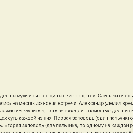
десяти мужчин и женщин и семеро детей. Слушали очень
ались на местах до конца встречи. Александр уделил вре
ложил им заучить десять заповедей с помощью десяти па
ах суть каждой из них. Первая заповедь (один пальчик) о
ь. Вторая заповедь (два пальчика, по одному на каждой р
другому) означает: нельзя поклоняться никому, кроме Бо