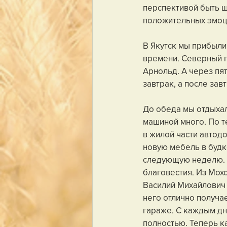
перспективой быть ш
положительных эмоц
В Якутск мы прибыли
времени. Северный го
Арнольд. А через пя
завтрак, а после зав
До обеда мы отдыхал
машиной много. По т
в жилой части автодо
новую мебель в будк
следующую неделю. В
благовестия. Из Мох
Василий Михайлович т
него отлично получае
гараже. С каждым дн
полностью. Теперь к