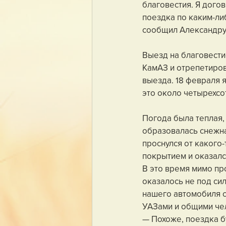
благовестия. Я догов
поездка по каким-либ
сообщил Александру,
Выезд на благовести
КамАЗ и отрепетиров
выезда. 18 февраля 
это около четырехсо
Погода была теплая, 
образовалась снежна
проснулся от какого
покрытием и оказался
В это время мимо пр
оказалось не под си
нашего автомобиля с
УАЗами и общими чел
— Похоже, поездка бу