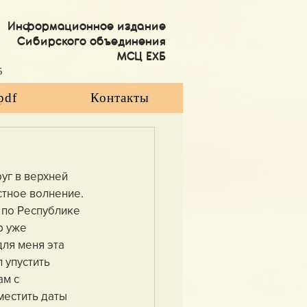
Информационное издание
Сибирского объединения
МСЦ ЕХБ
5
pdf
Контакты
уг в верхней 
стное волнение. 
 по Республике 
р уже 
ля меня эта 
 упустить 
м с 
местить даты 