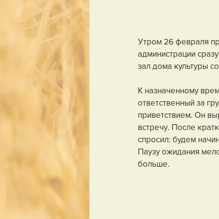
Утром 26 февраля пр
администрации сразу
зал дома культуры с
К назначенному врем
ответственный за гр
приветствием. Он вы
встречу. После крат
спросил: будем начи
Паузу ожидания мело
больше.