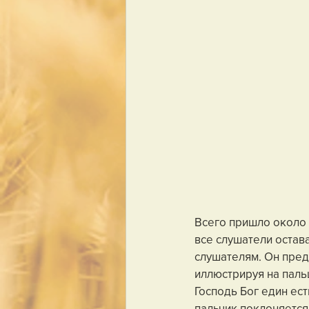
Всего пришло около 
все слушатели остав
слушателям. Он пред
иллюстрируя на пальц
Господь Бог един ест
пальчик поклоняется 