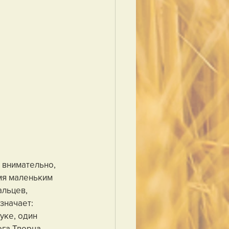
 внимательно, 
мя маленьким 
льцев, 
значает: 
уке, один 
га Творца. 