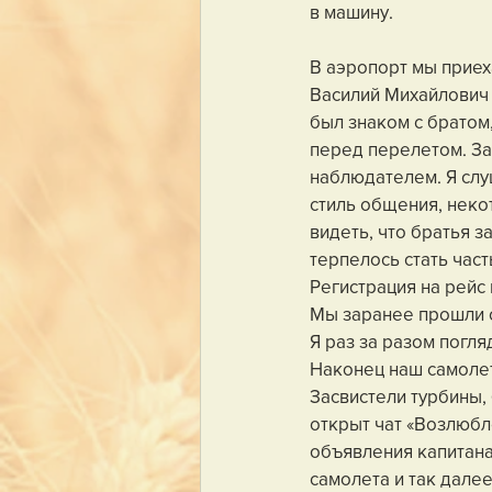
в машину.
В аэропорт мы приеха
Василий Михайлович 
был знаком с братом,
перед перелетом. За
наблюдателем. Я слу
стиль общения, некот
видеть, что братья з
терпелось стать час
Регистрация на рейс
Мы заранее прошли о
Я раз за разом погля
Наконец наш самолет
Засвистели турбины,
открыт чат «Возлюб
объявления капитана
самолета и так далее