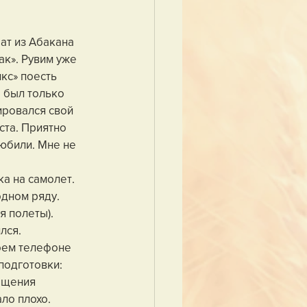
ат из Абакана 
к». Рувим уже 
кс» поесть 
 был только 
ировался свой 
ста. Приятно 
любили. Мне не 
а на самолет. 
одном ряду.
я полеты). 
лся. 
оем телефоне 
одготовки: 
ещения 
ло плохо. 