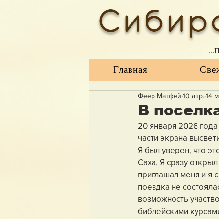
Сибир
...
Главная
Све
Феер Матфей
10 апр.
14 
В поселк
20 января 2026 года
части экрана высвет
Я был уверен, что э
Саха. Я сразу откры
приглашал меня и я с
поездка не состоялас
возможность участво
библейскими курсами