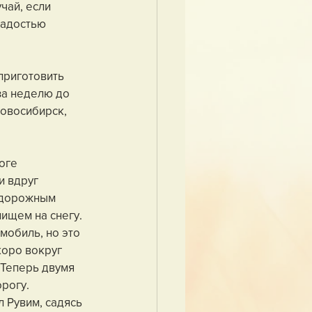
чай, если 
радостью 
приготовить 
за неделю до 
овосибирск, 
оге 
и вдруг 
 дорожным 
ищем на снегу. 
мобиль, но это 
коро вокруг 
Теперь двумя 
рогу.
 Рувим, садясь 