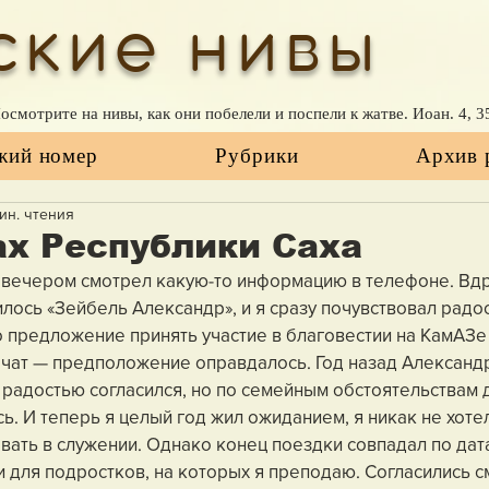
ские нивы
Посмотрите на нивы, как они побелели и поспели к жатве. Иоан. 4, 3
жий номер
Рубрики
Архив 
мин. чтения
ах Республики Саха
 вечером смотрел какую-то информацию в телефоне. Вдр
илось «Зейбель Александр», и я сразу почувствовал радо
то предложение принять участие в благовестии на КамАЗе
л чат — предположение оправдалось. Год назад Александ
 радостью согласился, но по семейным обстоятельствам д
ь. И теперь я целый год жил ожиданием, я никак не хотел
вать в служении. Однако конец поездки совпадал по дата
 для подростков, на которых я преподаю. Согласились с