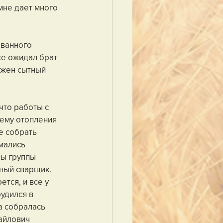
мне дает много 
ованного 
же ожидал брат 
ожен сытный 
что работы с 
тему отопления 
е собрать 
мались 
ы группы 
ный сварщик. 
тся, и все у 
удился в 
а собралась 
айлович 