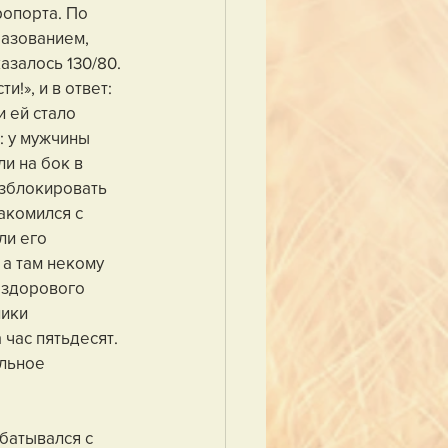
опорта. По 
азованием, 
залось 130/80. 
!», и в ответ: 
 ей стало 
: у мужчины 
и на бок в 
азблокировать 
акомился с 
ли его 
 а там некому 
ездорового 
ики 
час пятьдесят. 
льное 
батывался с 