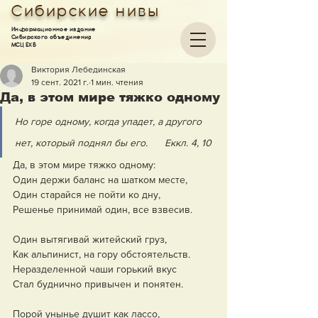
Сибирские нивы
Информационное издание
Сибирского объединения
МСЦ ЕХБ
Виктория Лебединская
19 сент. 2021 г.
1 мин. чтения
Да, в этом мире тяжко одному
Но горе одному, когда упадет, а другого 
нет, который поднял бы его.      Еккл. 4, 10
Да, в этом мире тяжко одному:
Один держи баланс на шатком месте,
Один старайся не пойти ко дну,
Решенье принимай один, все взвесив.
Один вытягивай житейский груз,
Как альпинист, на гору обстоятельств.
Неразделенной чаши горький вкус
Стал буднично привычен и понятен.
Порой унынье душит как лассо,