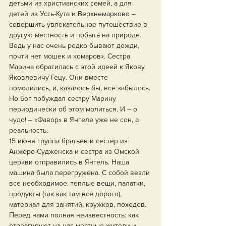
детьми из христианских семей, а для 
детей из Усть-Кута и Верхнемарково – 
совершить увлекательное путешествие в 
другую местность и побыть на природе. 
Ведь у нас очень редко бывают дожди, 
почти нет мошек и комаров». Сестра 
Марина обратилась с этой идеей к Якову 
Яковлевичу Гецу. Они вместе 
помолились, и, казалось бы, все забылось. 
Но Бог побуждал сестру Марину 
периодически об этом молиться. И – о 
чудо! – «Фавор» в Янгеле уже не сон, а 
реальность.
15 июня группа братьев и сестер из 
Анжеро-Судженска и сестра из Омской 
церкви отправились в Янгель. Наша 
машина была перегружена. С собой везли 
все необходимое: теплые вещи, палатки, 
продукты (так как там все дорого), 
материал для занятий, кружков, походов. 
Перед нами полная неизвестность: как 
отреагируют на нас местные жители и 