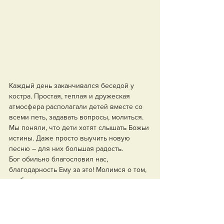
Каждый день заканчивался беседой у 
костра. Простая, теплая и дружеская 
атмосфера располагали детей вместе со 
всеми петь, задавать вопросы, молиться. 
Мы поняли, что дети хотят слышать Божьи 
истины. Даже просто выучить новую 
песню – для них большая радость.
Бог обильно благословил нас, 
благодарность Ему за это! Молимся о том, 
чтобы семя, посеянное в детских 
сердцах, в свое время принесло плод.
И. Фофонова