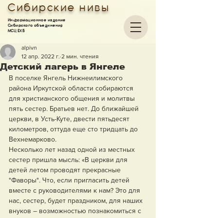
Сибирские нивы
Информационное издание
Сибирского объединения
МСЦ ЕХБ
alpivn
12 апр. 2022 г.
2 мин. чтения
Детский лагерь в Янгеле
В поселке Янгель Нижнеилимского 
района Иркутской области собираются 
для христианского общения и молитвы 
пять сестер. Братьев нет. До ближайшей 
церкви, в Усть-Куте, двести пятьдесят 
километров, оттуда еще сто тридцать до 
Вехнемарково.
Несколько лет назад одной из местных 
сестер пришла мысль: «В церкви для 
детей летом проводят прекрасные 
"Фаворы". Что, если пригласить детей 
вместе с руководителями к нам? Это для 
нас, сестер, будет праздником, для наших 
внуков – возможностью познакомиться с 