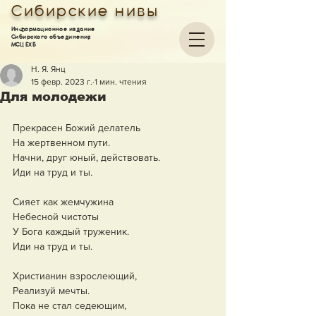
Сибирские нивы
Информационное издание
Сибирского объединения
МСЦ ЕХБ
Н. Я. Янц
15 февр. 2023 г.
1 мин. чтения
Для молодежи
Прекрасен Божий делатель
На жертвенном пути.
Начни, друг юный, действовать.
Иди на труд и ты.
Сияет как жемчужина
Небесной чистоты
У Бога каждый труженик.
Иди на труд и ты.
Христианин взрослеющий,
Реализуй мечты.
Пока не стал седеющим,