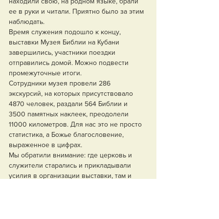
находили свою, на родном языке, брали 
ее в руки и читали. Приятно было за этим 
наблюдать.
Время служения подошло к концу, 
выставки Музея Библии на Кубани 
завершились, участники поездки 
отправились домой. Можно подвести 
промежуточные итоги.
Сотрудники музея провели 286 
экскурсий, на которых присутствовало 
4870 человек, раздали 564 Библии и 
3500 памятных наклеек, преодолели 
11000 километров. Для нас это не просто 
статистика, а Божье благословение, 
выраженное в цифрах.
Мы обратили внимание: где церковь и 
служители старались и прикладывали 
усилия в организации выставки, там и 
результат был очевидным, приходило 
много людей с неподдельным интересом.
Хотя служение музея проходило не в 
нашем, Сибирском, объединении, для нас 