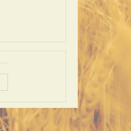
одежный семинар
абаровске