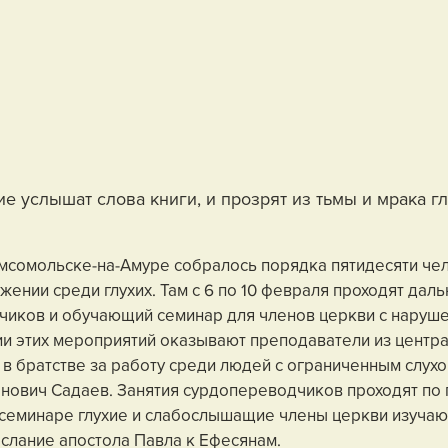
хие услышат слова книги, и прозрят из тьмы и мрака гл
мсомольске-на-Амуре собралось порядка пятидесяти чел
жении среди глухих. Там с 6 по 10 февраля проходят дал
иков и обучающий семинар для членов церкви с нарушен
 этих мероприятий оказывают преподаватели из центра 
 в братстве за работу среди людей с ограниченным слухо
ович Садаев. Занятия сурдопереводчиков проходят по 
На семинаре глухие и слабослышащие члены церкви изучаю
ослание апостола Павла к Ефесянам.