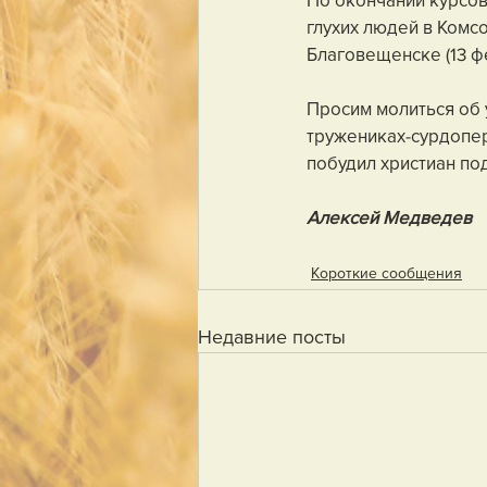
глухих людей в Комсо
Благовещенске (13 фе
Просим молиться об 
тружениках-сурдопер
побудил христиан по
Алексей Медведев
Короткие сообщения
Недавние посты