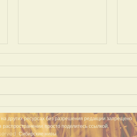
Регентские курсы
Мол
в Х
на других ресурсах без разрешения редакции запрещено.
в распространении, просто поделитесь ссылкой.
eserved ·
Сибирские нивы