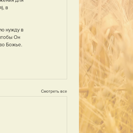
, в 
ю нужду в 
чтобы Он 
во Божье.
Смотреть все