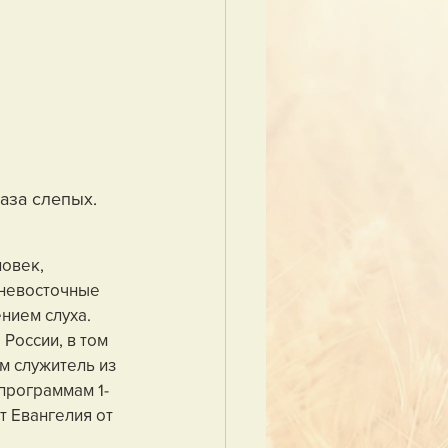
аза слепых. 
овек, 
ьневосточные 
ием слуха. 
России, в том 
м служитель из 
программам 1-
т Евангелия от 