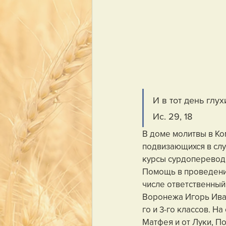
И в тот день глу
Ис. 29, 18
В доме молитвы в Ко
подвизающихся в слу
курсы сурдопереводч
Помощь в проведении
числе ответственный
Воронежа Игорь Иван
го и 3-го классов. 
Матфея и от Луки, П