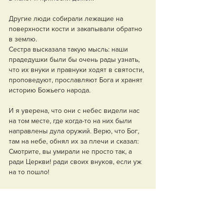
Другие люди собирали лежащие на 
поверхности кости и закапывали обратно 
в землю.
Сестра высказала такую мысль: наши 
прадедушки были бы очень рады узнать, 
что их внуки и правнуки ходят в святости, 
проповедуют, прославляют Бога и хранят 
историю Божьего народа.
И я уверена, что они с небес видели нас 
на том месте, где когда-то на них были 
направлены дула оружий. Верю, что Бог, 
там на небе, обнял их за плечи и сказал: 
Смотрите, вы умирали не просто так, а 
ради Церкви! ради своих внуков, если уж 
на то пошло! 
Место печальное. До слез. До трепета. На 
камне – увядшие гвоздики и надпись: 
«Жертвам политических репрессий». 