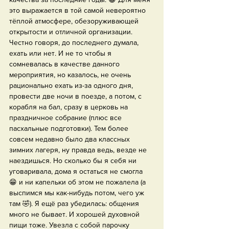
это выражается в той самой невероятно 
тёплой атмосфере, обезоруживающей 
открытости и отличной организации. 
Честно говоря, до последнего думала, 
ехать или нет. И не то чтобы я 
сомневалась в качестве данного 
мероприятия, но казалось, не очень 
рационально ехать из-за одного дня, 
провести две ночи в поезде, а потом, с 
корабля на бал, сразу в церковь на 
праздничное собрание (плюс все 
пасхальные подготовки). Тем более 
совсем недавно было два классных 
зимних лагеря, ну правда ведь, везде не 
наездишься. Но сколько бы я себя ни 
уговаривала, дома я остаться не смогла 
😁 и ни капельки об этом не пожалела (а 
выспимся мы как-нибудь потом, чего уж 
там 🤣). Я ещё раз убедилась: общения 
много не бывает. И хорошей духовной 
пищи тоже. Увезла с собой парочку 