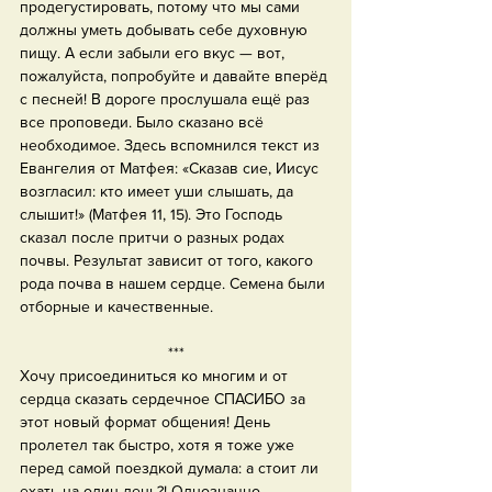
продегустировать, потому что мы сами 
должны уметь добывать себе духовную 
пищу. А если забыли его вкус — вот, 
пожалуйста, попробуйте и давайте вперёд 
с песней! В дороге прослушала ещё раз 
все проповеди. Было сказано всё 
необходимое. Здесь вспомнился текст из 
Евангелия от Матфея: «Сказав сие, Иисус 
возгласил: кто имеет уши слышать, да 
слышит!» (Матфея 11, 15). Это Господь 
сказал после притчи о разных родах 
почвы. Результат зависит от того, какого 
рода почва в нашем сердце. Семена были 
отборные и качественные.
***
Хочу присоединиться ко многим и от 
сердца сказать сердечное СПАСИБО за 
этот новый формат общения! День 
пролетел так быстро, хотя я тоже уже 
перед самой поездкой думала: а стоит ли 
ехать на один день?! Однозначно — 