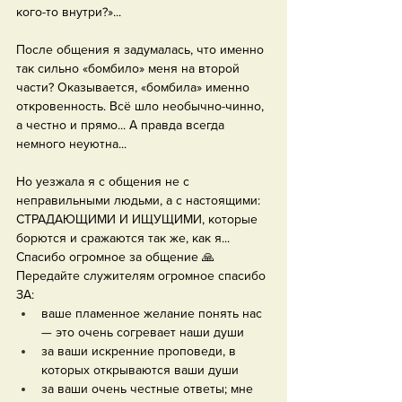
кого-то внутри?»...
После общения я задумалась, что именно 
так сильно «бомбило» меня на второй 
части? Оказывается, «бомбила» именно 
откровенность. Всё шло необычно-чинно, 
а честно и прямо... А правда всегда 
немного неуютна...
Но уезжала я с общения не с 
неправильными людьми, а с настоящими: 
СТРАДАЮЩИМИ И ИЩУЩИМИ, которые 
борются и сражаются так же, как я... 
Спасибо огромное за общение 🙏 
Передайте служителям огромное спасибо 
ЗА:
ваше пламенное желание понять нас 
— это очень согревает наши души
за ваши искренние проповеди, в 
которых открываются ваши души
за ваши очень честные ответы; мне 