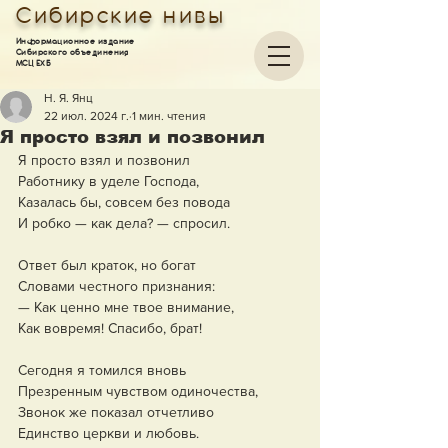
Сибирские нивы
Информационное издание
Сибирского объединения
МСЦ ЕХБ
Н. Я. Янц
22 июл. 2024 г.
1 мин. чтения
Я просто взял и позвонил
Я просто взял и позвонил
Работнику в уделе Господа,
Казалась бы, совсем без повода
И робко — как дела? — спросил.
Ответ был краток, но богат
Словами честного признания:
— Как ценно мне твое внимание,
Как вовремя! Спасибо, брат!
Сегодня я томился вновь
Презренным чувством одиночества,
Звонок же показал отчетливо
Единство церкви и любовь.